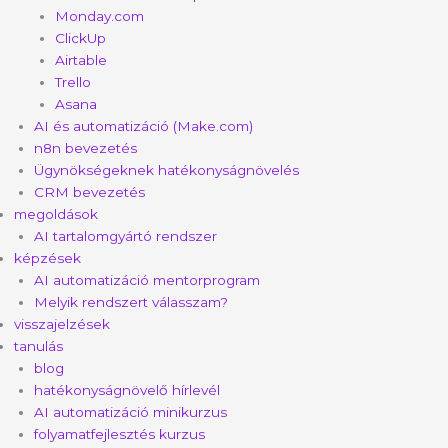
Monday.com
ClickUp
Airtable
Trello
Asana
AI és automatizáció (Make.com)
n8n bevezetés
Ügynökségeknek hatékonyságnövelés
CRM bevezetés
megoldások
AI tartalomgyártó rendszer
képzések
AI automatizáció mentorprogram
Melyik rendszert válasszam?
visszajelzések
tanulás
blog
hatékonyságnövelő hírlevél
AI automatizáció minikurzus
folyamatfejlesztés kurzus