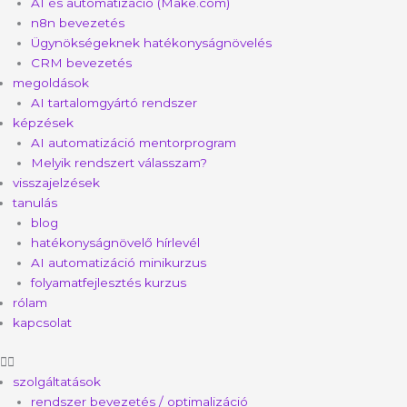
AI és automatizáció (Make.com)
n8n bevezetés
Ügynökségeknek hatékonyságnövelés
CRM bevezetés
megoldások
AI tartalomgyártó rendszer
képzések
AI automatizáció mentorprogram
Melyik rendszert válasszam?
visszajelzések
tanulás
blog
hatékonyságnövelő hírlevél
AI automatizáció minikurzus
folyamatfejlesztés kurzus
rólam
kapcsolat
szolgáltatások
rendszer bevezetés / optimalizáció