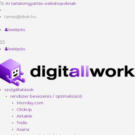
Skip
🚀
AI tartalomgyártás webshopoknak
to
content
tamas@dwk.hu
👤belépés
👤belépés
szolgáltatások
rendszer bevezetés / optimalizáció
Monday.com
ClickUp
Airtable
Trello
Asana