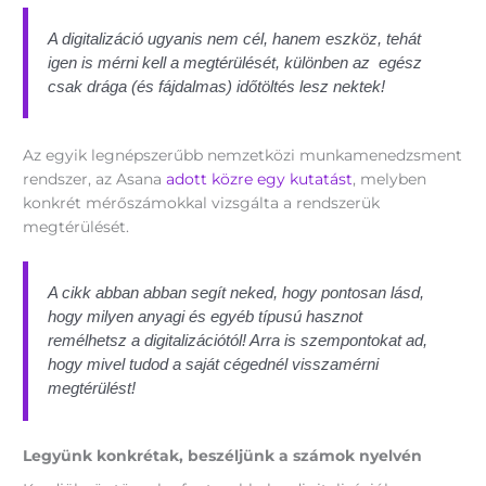
A digitalizáció ugyanis nem cél, hanem eszköz, tehát
igen is mérni kell a megtérülését, különben az egész
csak drága (és fájdalmas) időtöltés lesz nektek!
Az egyik legnépszerűbb nemzetközi munkamenedzsment
rendszer, az Asana
adott közre egy kutatást
, melyben
konkrét mérőszámokkal vizsgálta a rendszerük
megtérülését.
A cikk abban abban segít neked, hogy pontosan lásd,
hogy milyen anyagi és egyéb típusú hasznot
remélhetsz a digitalizációtól! Arra is szempontokat ad,
hogy mivel tudod a saját cégednél visszamérni
megtérülést!
Legyünk konkrétak, beszéljünk a számok nyelvén