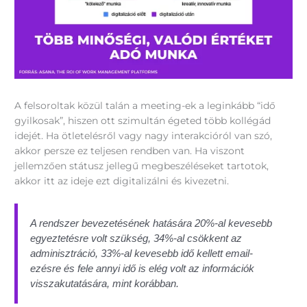
A felsoroltak közül talán a meeting-ek a leginkább “idő
gyilkosak”, hiszen ott szimultán égeted több kollégád
idejét. Ha ötletelésről vagy nagy interakcióról van szó,
akkor persze ez teljesen rendben van. Ha viszont
jellemzően státusz jellegű megbeszéléseket tartotok,
akkor itt az ideje ezt digitalizálni és kivezetni.
A rendszer bevezetésének hatására 20%-al kevesebb
egyeztetésre volt szükség, 34%-al csökkent az
adminisztráció, 33%-al kevesebb idő kellett email-
ezésre és fele annyi idő is elég volt az információk
visszakutatására, mint korábban.