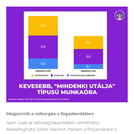
Megszűnik a csikorgás a fogaskerékben
Nem csak az időmegtakarításból remélhetsz
kézzelfogható üzleti hasznot, hanem a folyamataid is