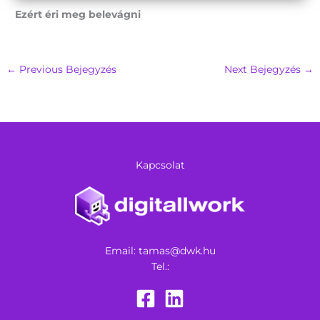
Ezért éri meg belevágni
←
Previous Bejegyzés
Next Bejegyzés
→
Kapcsolat
Email:
tamas@dwk.hu
Tel.: