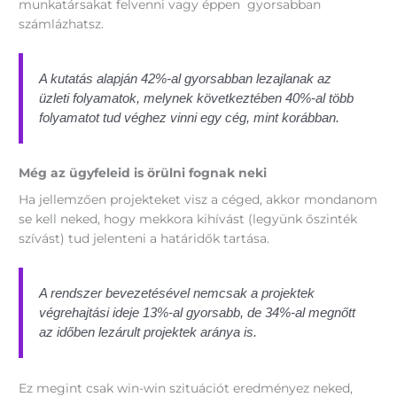
munkatársakat felvenni vagy éppen gyorsabban
számlázhatsz.
A kutatás alapján 42%-al gyorsabban lezajlanak az
üzleti folyamatok, melynek következtében 40%-al több
folyamatot tud véghez vinni egy cég, mint korábban.
Még az ügyfeleid is örülni fognak neki
Ha jellemzően projekteket visz a céged, akkor mondanom
se kell neked, hogy mekkora kihívást (legyünk őszinték
szívást) tud jelenteni a határidők tartása.
A rendszer bevezetésével nemcsak a projektek
végrehajtási ideje 13%-al gyorsabb, de 34%-al megnőtt
az időben lezárult projektek aránya is.
Ez megint csak win-win szituációt eredményez neked,