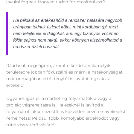
javulni fognak. Hogyan tudod forintosítani ezt?
Ha például az értékesítőid a rendszer hatására nagyobb
arányban tudnak üzletet kötni, mint korábban (pl. mert
nem felejtenek el dolgokat, ami egy bizonyos volumen
fölött sajnos nem ritka), akkor könnyen kiszámolhatod a
rendszer üzleti hasznát.
Ráadásul megsúgom, amint elkezdesz valamelyik
területedre jobban fókuszálni és mérni a hatékonyságát,
már önmagában ettől ténytől is javulni fognak az
értékeid!
Ugyanez igaz pl. a marketing folyamatokra vagy a
projekt végrehajtásra is. Ha ezeknél is javítod a
folyamatot, akkor ezektől is közvetlen bevételnövekedést
remélhetsz! Például több, komolyabb érdeklődőt vagy
több visszatérő vásárlót.