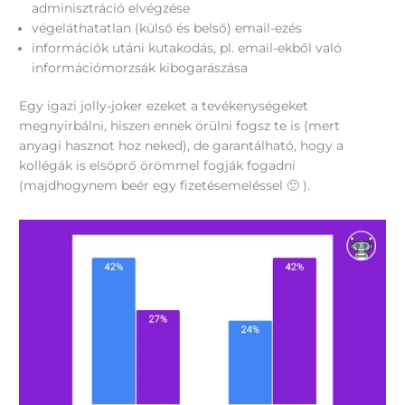
adminisztráció elvégzése
végeláthatatlan (külső és belső) email-ezés
információk utáni kutakodás, pl. email-ekből való
információmorzsák kibogarászása
Egy igazi jolly-joker ezeket a tevékenységeket
megnyirbálni, hiszen ennek örülni fogsz te is (mert
anyagi hasznot hoz neked), de garantálható, hogy a
kollégák is elsöprő örömmel fogják fogadni
(majdhogynem beér egy fizetésemeléssel 🙂 ).