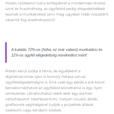
hiszen csökkenni tud a kollégáknál a mindennapi stressz
szint és frusztráltság, az ügyfeleid pedig elégedettebbek
lesznek a munkátokkal (ami meg ugyebár több visszatérő
vásárlót fog eredményezni)!
A kutatás 72%-os (hűha, ez már valami) munkatársi és
11%-os ügyfél elégedettség növekedést mért!
Ritkán kerül szóba a téma, de egyébként a
digitalizációnak igen is komoly hatása van az
ügyfélelégedettségre is. Erre csak egy példa a sok közül:
becsatornázhatod az ügyfeleid közvetlenül is egy ilyen
rendszerbe. Létrehozhatsz nekik akár egy partner
irányítópultot (dashboard-ot), melyen vizuális ábrák,
grafikonok segítségével tudják a projektek állását
csekkolni vagy kérdezni tőletek.