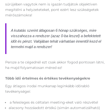
sűrűjében vagytok nem is igazán tudjátok objektíven
megítélni a helyzeteteket, pont ezért lesz szükségetek
mérőszámokra!
A kutatás szerint átlagosan 6 hónap szükséges, mire
visszahozza a rendszer (azaz 0-ba leszel) a befektetett
időt és pénzt. Valójában tehát várhatóan innentől kezd el
termelni majd a rendszer!
Persze a te cégednél ezt csak akkor fogod pontosan látni,
ha majd folyamatosan méred ez!
Több idő értelmes és értékes tevékenységekre
Egy átlagos irodai munkanap leginkább időrabló
tevékenységei:
a felesleges és céltalan meeting-eket való részvétel
alacsony hozzáadott értékű (simán automatizálható)