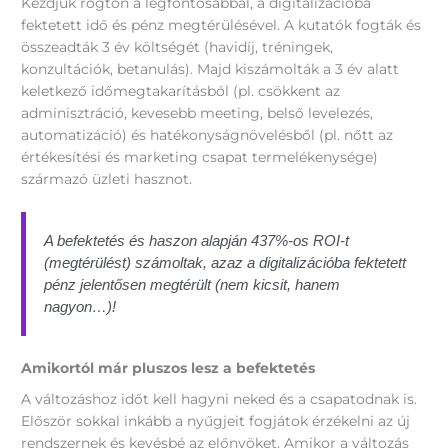
Kezdjük rögtön a legfontosabbal, a digitalizációba
fektetett idő és pénz megtérülésével. A kutatók fogták és
összeadták 3 év költségét (havidíj, tréningek,
konzultációk, betanulás). Majd kiszámolták a 3 év alatt
keletkező időmegtakarításból (pl. csökkent az
adminisztráció, kevesebb meeting, belső levelezés,
automatizáció) és hatékonyságnövelésből (pl. nőtt az
értékesítési és marketing csapat termelékenysége)
származó üzleti hasznot.
A befektetés és haszon alapján 437%-os ROI-t
(megtérülést) számoltak, azaz a digitalizációba fektetett
pénz jelentősen megtérült (nem kicsit, hanem
nagyon…)!
Amikortól már pluszos lesz a befektetés
A változáshoz időt kell hagyni neked és a csapatodnak is.
Először sokkal inkább a nyűgjeit fogjátok érzékelni az új
rendszernek és kevésbé az előnyöket. Amikor a változás