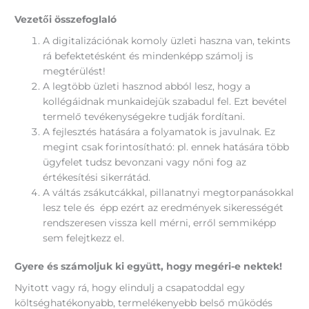
Vezetői összefoglaló
A digitalizációnak komoly üzleti haszna van, tekints
rá befektetésként és mindenképp számolj is
megtérülést!
A legtöbb üzleti hasznod abból lesz, hogy a
kollégáidnak munkaidejük szabadul fel. Ezt bevétel
termelő tevékenységekre tudják fordítani.
A fejlesztés hatására a folyamatok is javulnak. Ez
megint csak forintosítható: pl. ennek hatására több
ügyfelet tudsz bevonzani vagy nőni fog az
értékesítési sikerrátád.
A váltás zsákutcákkal, pillanatnyi megtorpanásokkal
lesz tele és épp ezért az eredmények sikerességét
rendszeresen vissza kell mérni, erről semmiképp
sem felejtkezz el.
Gyere és számoljuk ki együtt, hogy megéri-e nektek!
Nyitott vagy rá, hogy elindulj a csapatoddal egy
költséghatékonyabb, termelékenyebb belső működés