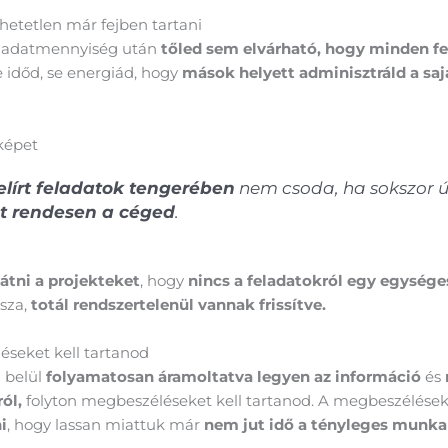
ehetetlen már fejben tartani
feladatmennyiség után
tőled sem elvárható, hogy minden fe
 időd, se energiád, hogy
mások helyett adminisztráld a saj
képet
felírt feladatok tengerében
nem csoda, ha sokszor ú
t rendesen a céged
.
látni a projekteket
, hogy
nincs a feladatokról egy egysége
sza,
totál rendszertelenül vannak frissítve.
éseket kell tartanod
 belül
folyamatosan áramoltatva legyen az információ
és
ól,
folyton megbeszéléseket kell tartanod. A megbeszélések
i
, hogy lassan miattuk már
nem jut idő a tényleges munka