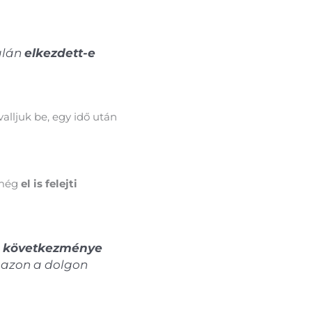
alán
elkezdett-e
valljuk be, egy idő után
 még
el is felejti
gi következménye
nt azon a dolgon