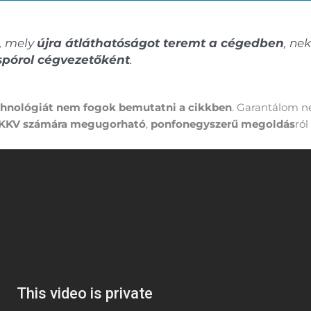
t, mely
újra átláthatóságot teremt a cégedben
, ne
pórol cégvezetőként
.
hnológiát nem fogok bemutatni a cikkben
. Garantálom n
ű KKV számára megugorható
,
ponfonegyszerű megoldás
ról