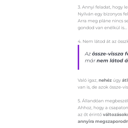
3. Annyi feladat, hogy l
Nyilván egy bizonyos 
Arra meg pláne nincs se
gondod van enélkül is…
4. Nem látod át az össz
Az
össze-vissza 
már
nem látod á
Való igaz,
nehéz
úgy
át
van is, de azok össze-vis
5. Állandóan megbeszél
Ahhoz, hogy a csapaton
az őt érintő
változásokr
annyira megszaporodn