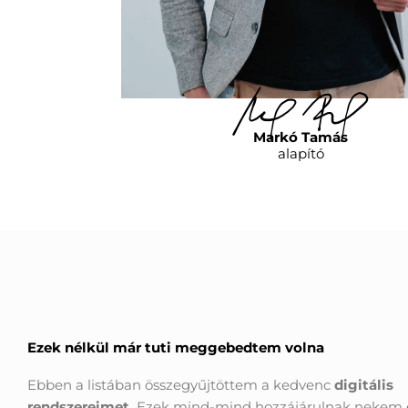
Markó Tamás
alapító
Ezek nélkül már tuti meggebedtem volna
Ebben a listában összegyűjtöttem a kedvenc
digitális
rendszereimet.
Ezek mind-mind hozzájárulnak nekem 