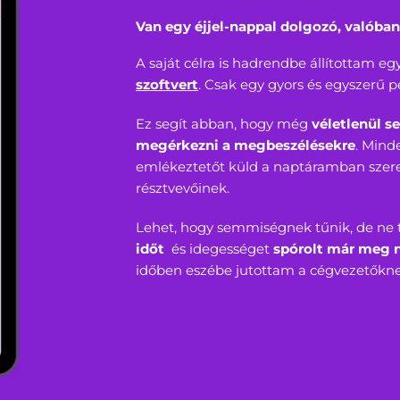
Van egy éjjel-nappal dolgozó, valóban
A saját célra is hadrendbe állítottam eg
szoftvert
. Csak egy gyors és egyszerű p
Ez segít abban, hogy még
véletlenül se
megérkezni a megbeszélésekre
. Mind
emlékeztetőt küld a naptáramban sze
résztvevőinek.
Lehet, hogy semmiségnek tűnik, de ne
időt
és idegességet
spórolt már meg
időben eszébe jutottam a cégvezetőkne