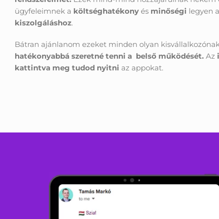
ügyfeleimnek a
költséghatékony
és
minőségi
legyen 
kiszolgáláshoz
.
Bátran ajánlanom ezeket minden olyan kisvállalkozónak
hatékonyabbá szeretné tenni a belső működését.
Az
kattintva meg tudod nyitni
az appokat.