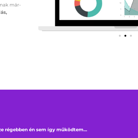
snak már-
ás,
ze régebben én sem így működtem...​