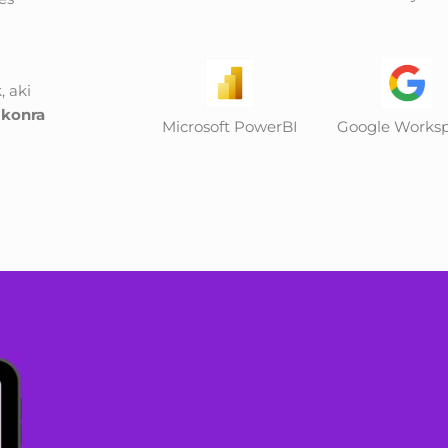
a
, aki
ikonra
Microsoft PowerBI
Google Works