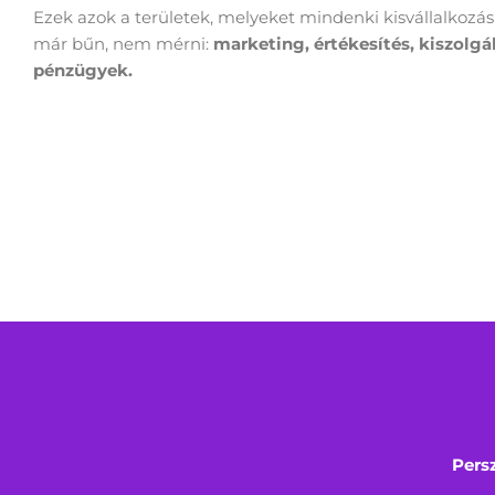
Ezek azok a területek, melyeket mindenki kisvállalkozá
már bűn, nem mérni:
marketing, értékesítés, kiszolgál
pénzügyek.
Pers