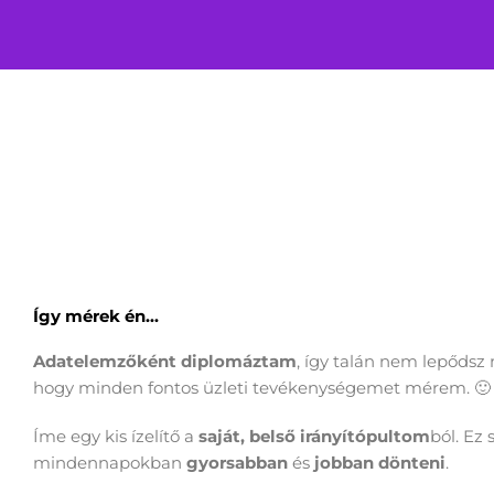
Így mérek én...
Adatelemzőként diplomáztam
, így talán nem lepődsz
hogy minden fontos üzleti tevékenységemet mérem. 🙂
Íme egy kis ízelítő a
saját, belső irányítópultom
ból. Ez 
mindennapokban
gyorsabban
és
jobban dönteni
.