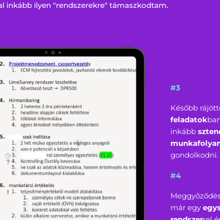
 inkább ilyen "rendszerekre" támaszkodtam.
#3
Később rájö
feladatok
ba
inkább
szten
munkafolya
gondolkodni.
#4
Meggyőződés
már egy
egy
rendszer
rel é