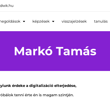
dwk.hu
megoldások
képzések
visszajelzések
tanulás
Markó Tamás
iunk érdeke a digitalizáció elterjedése,
róbálok tenni érte én is magam szintjén.