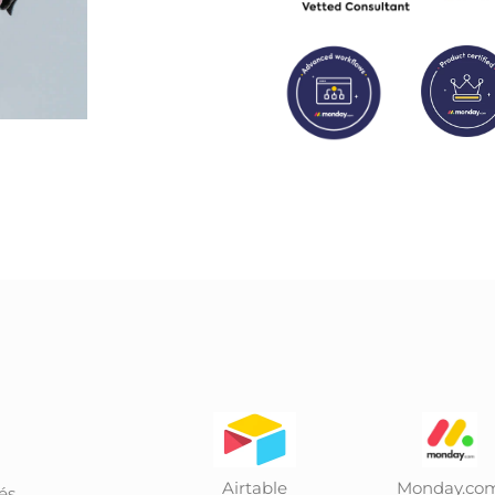
Airtable
Monday.co
és