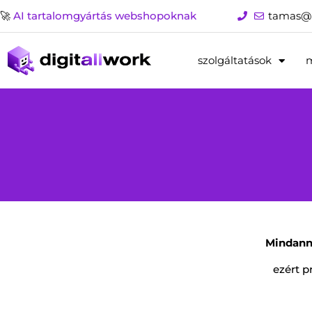
Skip
🚀
AI tartalomgyártás webshopoknak
tamas@
to
content
szolgáltatások
Mindanny
ezért p