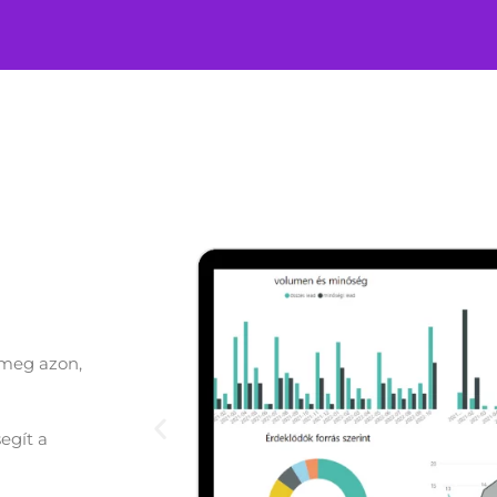
 meg azon,
segít a