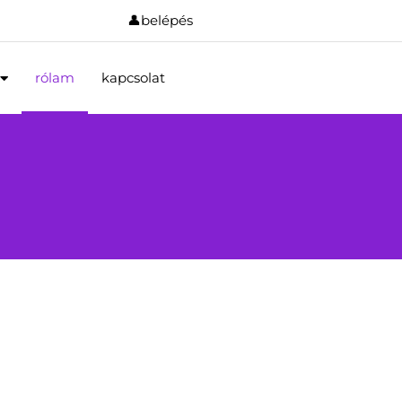
👤belépés
rólam
kapcsolat