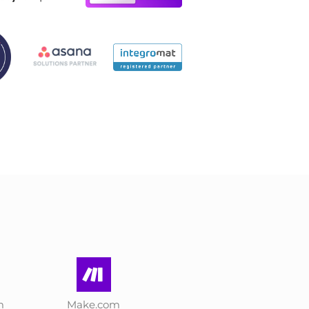
m
Make.com