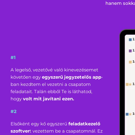
hanem sokkal
#1
A legelső, vezetővé való kinevezésemet
követően egy
egyszerű jegyzetelős app
-
ban kezdtem el vezetni a csapatom
feladatait. Talán ebből Te is láthatod,
hogy
volt mit javítani ezen.
#2
Elsőként egy kő egyszerű
feladatkezelő
szoftver
t vezettem be a csapatomnál. Ez