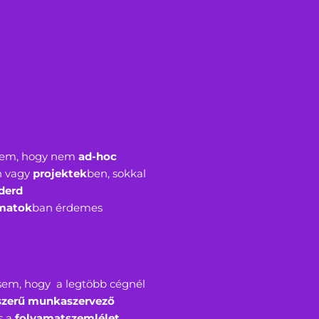
ttem, hogy nem
ad-hoc
n vagy
projektek
ben, sokkal
derd
matok
ban érdemes
em, hogy a legtöbb cégnél
szerű munkaszervező
s a
folyamatszemlélet