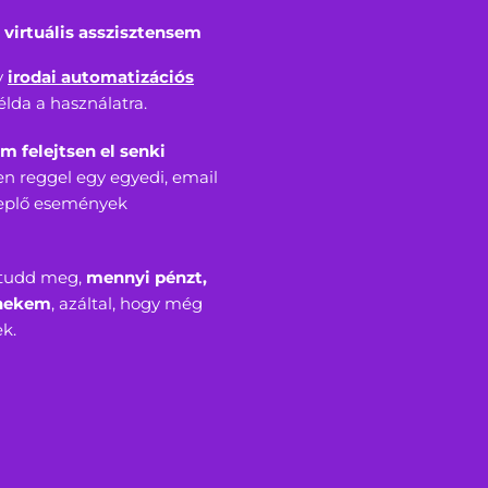
 virtuális asszisztensem
y
irodai automatizációs
élda a használatra.
m felejtsen el senki
en reggel egy egyedi, email
replő események
 tudd meg,
mennyi pénzt,
 nekem
, azáltal, hogy még
k.