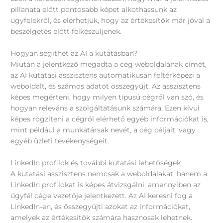
pillanata előtt pontosabb képet alkothassunk az
ügyfelekről, és elérhetjük, hogy az értékesítők már jóval a
beszélgetés előtt felkészüljenek.
Hogyan segíthet az AI a kutatásban?
Miután a jelentkező megadta a cég weboldalának címét,
az AI kutatási asszisztens automatikusan feltérképezi a
weboldalt, és számos adatot összegyűjt. Az asszisztens
képes megérteni, hogy milyen típusú cégről van szó, és
hogyan releváns a szolgáltatásunk számára. Ezen kívül
képes rögzíteni a cégről elérhető egyéb információkat is,
mint például a munkatársak nevét, a cég céljait, vagy
egyéb üzleti tevékenységeit.
LinkedIn profilok és további kutatási lehetőségek
A kutatási asszisztens nemcsak a weboldalakat, hanem a
LinkedIn profilokat is képes átvizsgálni, amennyiben az
ügyfél cége vezetője jelentkezett. Az AI keresni fog a
LinkedIn-en, és összegyűjti azokat az információkat,
amelyek az értékesítők számára hasznosak lehetnek.