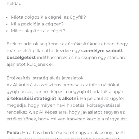
Például:
Mióta dolgozik a cégnél az ügyfél?
Mi a pozíciója a cégben?
Mikor alapította a cégét?
Ezek az adatok segítenek az értékesítőknek abban, hogy
már az első pillanattól kezdve egy
személyre szabott
beszélgetést
indíthassanak, és ne csupán egy standard
ajánlatot küldjenek el.
Értékesítési stratégiák és javaslatok
Az AI kutatási asszisztens nemcsak az információkat
gyűjti össze, hanem képes a begyűjtött adatok alapján
értékesítési stratégiát is alkotni
. Ha például az ügyfél
megadja, hogy milyen havi hirdetési költségvetéssel
rendelkezik, az AI képes arra, hogy javaslatot tegyen az
értékesítőnek, hogy milyen irányban kezdje a tárgyalást.
Példa:
Ha a havi hirdetési keret nagyon alacsony, az AI