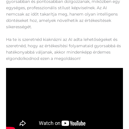
gyorsabban és pontosabban dolgozzanak, miközben egy
egységes, professzionális stílust képviselnek. Az AI
nemcsak az időt takarítja meg, hanem olyan intelligens
döntéseket hoz, amelyek növelhetik az értékesítések
sikerességét.
Ha te is szeretnéd kiaknázni az AI adta lehetőségeket és
szeretnéd, hogy az értékesítési folyamataid gyorsabbá és
hatékonyabbá váljanak, akkor mindenképp érdemes
elgondolkodnod ezen a megoldáson!