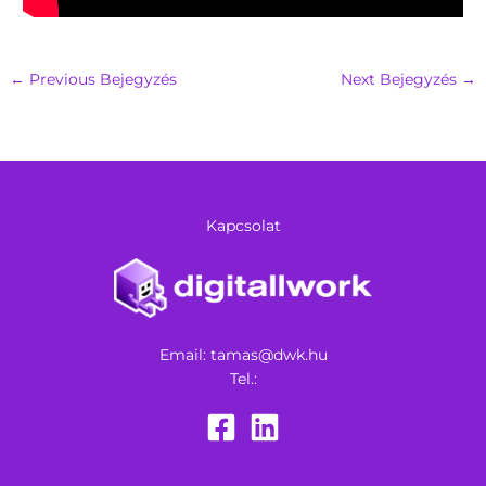
←
Previous Bejegyzés
Next Bejegyzés
→
Kapcsolat
Email:
tamas@dwk.hu
Tel.: