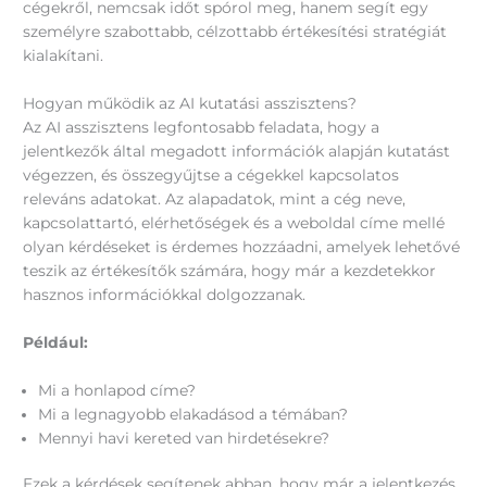
cégekről, nemcsak időt spórol meg, hanem segít egy
személyre szabottabb, célzottabb értékesítési stratégiát
kialakítani.
Hogyan működik az AI kutatási asszisztens?
Az AI asszisztens legfontosabb feladata, hogy a
jelentkezők által megadott információk alapján kutatást
végezzen, és összegyűjtse a cégekkel kapcsolatos
releváns adatokat. Az alapadatok, mint a cég neve,
kapcsolattartó, elérhetőségek és a weboldal címe mellé
olyan kérdéseket is érdemes hozzáadni, amelyek lehetővé
teszik az értékesítők számára, hogy már a kezdetekkor
hasznos információkkal dolgozzanak.
Például:
Mi a honlapod címe?
Mi a legnagyobb elakadásod a témában?
Mennyi havi kereted van hirdetésekre?
Ezek a kérdések segítenek abban, hogy már a jelentkezés