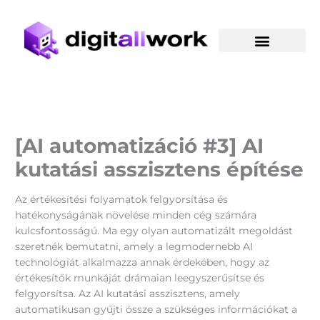
Skip
to
content
[AI automatizáció #3] AI
kutatási asszisztens építése
Az értékesítési folyamatok felgyorsítása és
hatékonyságának növelése minden cég számára
kulcsfontosságú. Ma egy olyan automatizált megoldást
szeretnék bemutatni, amely a legmodernebb AI
technológiát alkalmazza annak érdekében, hogy az
értékesítők munkáját drámaian leegyszerűsítse és
felgyorsítsa. Az AI kutatási asszisztens, amely
automatikusan gyűjti össze a szükséges információkat a