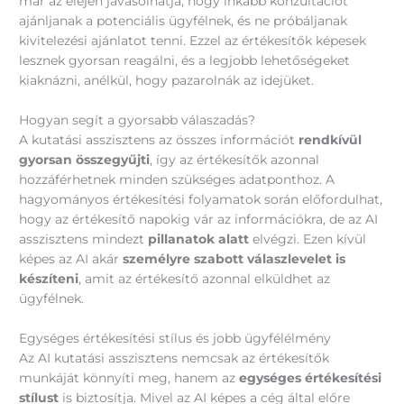
már az elején javasolhatja, hogy inkább konzultációt
ajánljanak a potenciális ügyfélnek, és ne próbáljanak
kivitelezési ajánlatot tenni. Ezzel az értékesítők képesek
lesznek gyorsan reagálni, és a legjobb lehetőségeket
kiaknázni, anélkül, hogy pazarolnák az idejüket.
Hogyan segít a gyorsabb válaszadás?
A kutatási asszisztens az összes információt
rendkívül
gyorsan összegyűjti
, így az értékesítők azonnal
hozzáférhetnek minden szükséges adatponthoz. A
hagyományos értékesítési folyamatok során előfordulhat,
hogy az értékesítő napokig vár az információkra, de az AI
asszisztens mindezt
pillanatok alatt
elvégzi. Ezen kívül
képes az AI akár
személyre szabott válaszlevelet is
készíteni
, amit az értékesítő azonnal elküldhet az
ügyfélnek.
Egységes értékesítési stílus és jobb ügyfélélmény
Az AI kutatási asszisztens nemcsak az értékesítők
munkáját könnyíti meg, hanem az
egységes értékesítési
stílust
is biztosítja. Mivel az AI képes a cég által előre