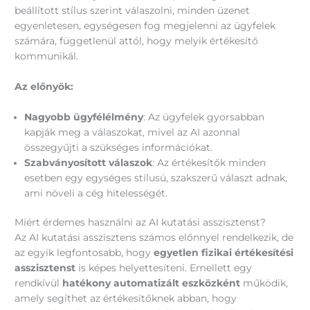
beállított stílus szerint válaszolni, minden üzenet
egyenletesen, egységesen fog megjelenni az ügyfelek
számára, függetlenül attól, hogy melyik értékesítő
kommunikál.
Az előnyök:
Nagyobb ügyfélélmény
: Az ügyfelek gyorsabban
kapják meg a válaszokat, mivel az AI azonnal
összegyűjti a szükséges információkat.
Szabványosított válaszok
: Az értékesítők minden
esetben egy egységes stílusú, szakszerű választ adnak,
ami növeli a cég hitelességét.
Miért érdemes használni az AI kutatási asszisztenst?
Az AI kutatási asszisztens számos előnnyel rendelkezik, de
az egyik legfontosabb, hogy
egyetlen fizikai értékesítési
asszisztenst
is képes helyettesíteni. Emellett egy
rendkívül
hatékony automatizált eszközként
működik,
amely segíthet az értékesítőknek abban, hogy