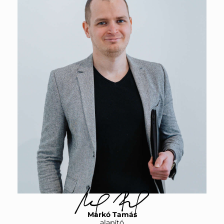
Markó Tamás
alapító