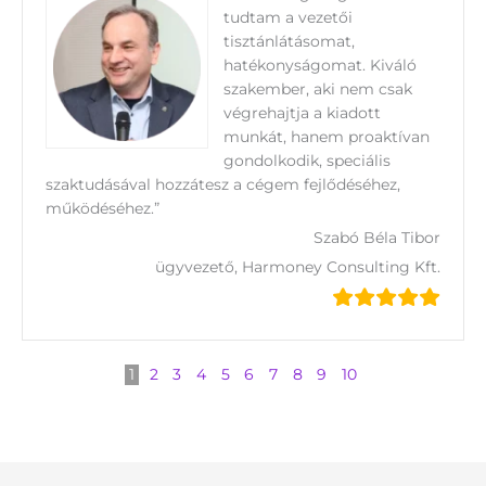
tudtam a vezetői
tisztánlátásomat,
hatékonyságomat. Kiváló
szakember, aki nem csak
végrehajtja a kiadott
munkát, hanem proaktívan
gondolkodik, speciális
szaktudásával hozzátesz a cégem fejlődéséhez,
működéséhez.”
Szabó Béla Tibor
ügyvezető, Harmoney Consulting Kft.
1
2
3
4
5
6
7
8
9
10