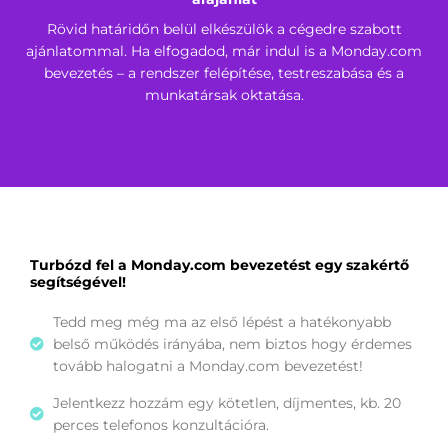
Rövid határidőn belül elkészülök a cégedre szabott
ajánlatommal. Ha elfogadod, már indul is a Monday.com
bevezetés – a rendszer felépítése, testreszabása és a
munkatársak oktatása.
Turbózd fel a Monday.com bevezetést egy szakértő
segítségével!
Tedd meg még ma az első lépést a hatékonyabb
belső működés irányába, nem biztos hogy érdemes
tovább halogatni a Monday.com bevezetést!
Jelentkezz hozzám egy kötetlen, díjmentes, kb. 20
perces telefonos konzultációra.