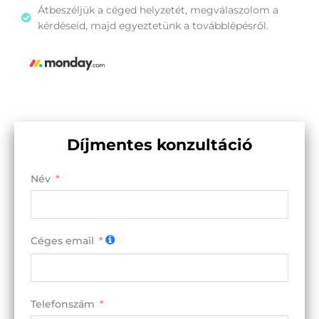
Átbeszéljük a céged helyzetét, megválaszolom a
kérdéseid, majd egyeztetünk a továbblépésről.
Díjmentes konzultáció
Név
Céges email
Telefonszám