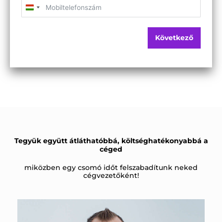
H
u
n
Következő
g
a
r
y
+
3
6
Tegyük együtt átláthatóbbá, költséghatékonyabbá a
céged
miközben egy csomó időt felszabadítunk neked
cégvezetőként!