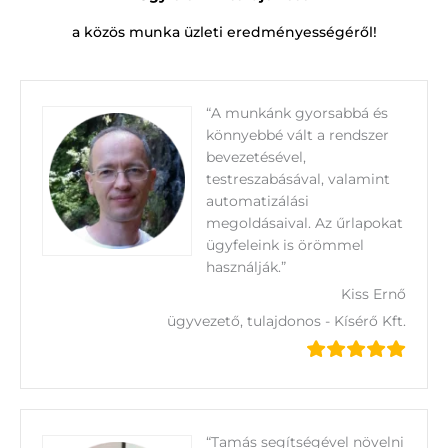
a közös munka üzleti eredményességéről!
“A munkánk gyorsabbá és
könnyebbé vált a rendszer
bevezetésével,
testreszabásával, valamint
automatizálási
megoldásaival. Az űrlapokat
ügyfeleink is örömmel
használják.”
Kiss Ernő
ügyvezető, tulajdonos - Kísérő Kft.
“Tamás segítségével növelni