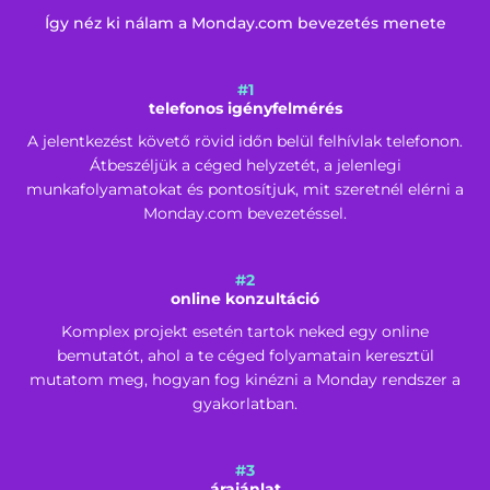
Így néz ki nálam a Monday.com bevezetés menete
#1
telefonos igényfelmérés
A jelentkezést követő rövid időn belül felhívlak telefonon.
Átbeszéljük a céged helyzetét, a jelenlegi
munkafolyamatokat és pontosítjuk, mit szeretnél elérni a
Monday.com bevezetéssel.
#2
online konzultáció
Komplex projekt esetén tartok neked egy online
bemutatót, ahol a te céged folyamatain keresztül
mutatom meg, hogyan fog kinézni a Monday rendszer a
gyakorlatban.
#3
árajánlat