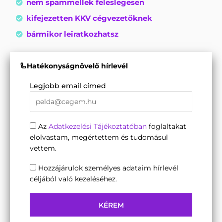
nem spammellek feleslegesen
kifejezetten KKV cégvezetőknek
bármikor leiratkozhatsz
🦾Hatékonyságnövelő hírlevél
Legjobb email címed
Az
Adatkezelési Tájékoztatóban
foglaltakat
elolvastam, megértettem és tudomásul
vettem.
Hozzájárulok személyes adataim hírlevél
céljából való kezeléséhez.
KÉREM