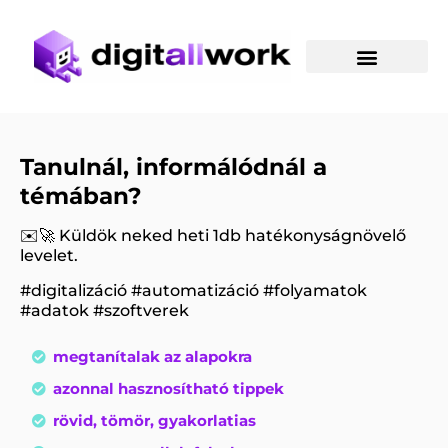
Skip
to
content
Tanulnál, informálódnál a
témában?
✉️🚀 Küldök neked heti 1db hatékonyságnövelő
levelet.
#digitalizáció #automatizáció #folyamatok
#adatok #szoftverek
megtanítalak az alapokra
azonnal hasznosítható tippek
rövid, tömör, gyakorlatias