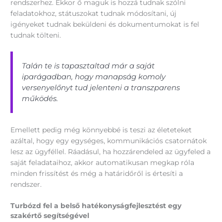
rendszerhez. Ekkor ő maguk is hozzá tudnak szólni
feladatokhoz, státuszokat tudnak módosítani, új
igényeket tudnak beküldeni és dokumentumokat is fel
tudnak tölteni.
Talán te is tapasztaltad már a saját
iparágadban, hogy manapság komoly
versenyelőnyt tud jelenteni a transzparens
működés.
Emellett pedig még könnyebbé is teszi az életeteket
azáltal, hogy egy egységes, kommunikációs csatornátok
lesz az ügyféllel. Ráadásul, ha hozzárendeled az ügyfeled a
saját feladataihoz, akkor automatikusan megkap róla
minden frissítést és még a határidőről is értesíti a
rendszer.
Turbózd fel a belső hatékonyságfejlesztést egy
szakértő segítségével