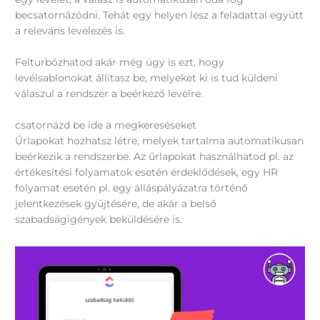
becsatornázódni. Tehát egy helyen lesz a feladattal együtt
a releváns levelezés is.
Felturbózhatod akár még úgy is ezt, hogy
levélsablonokat állítasz be, melyeket ki is tud küldeni
válaszul a rendszer a beérkező levélre.
csatornázd be ide a megkereséseket
Űrlapokat hozhatsz létre, melyek tartalma automatikusan
beérkezik a rendszerbe. Az űrlapokat használhatod pl. az
értékesítési folyamatok esetén érdeklődések, egy HR
folyamat esetén pl. egy álláspályázatra történő
jelentkezések gyűjtésére, de akár a belső
szabadságigények beküldésére is.