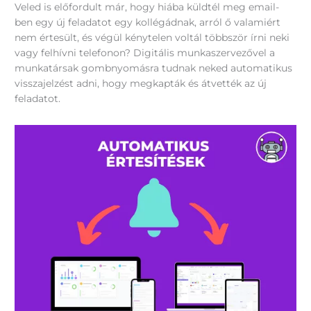
Veled is előfordult már, hogy hiába küldtél meg email-
ben egy új feladatot egy kollégádnak, arról ő valamiért
nem értesült, és végül kénytelen voltál többször írni neki
vagy felhívni telefonon? Digitális munkaszervezővel a
munkatársak gombnyomásra tudnak neked automatikus
visszajelzést adni, hogy megkapták és átvették az új
feladatot.