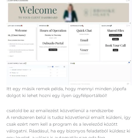
Itt egy másik remek példa, hogy mennyi minden jópofa
dolgot ki lehet hozni egy ilyen ügyfélportálból!
csatold be az emailezést közvetlenül a rendszerbe
A rendszeren belül is tudsz közvetlenül emailt küldeni, így
csak ezért nem kell a program és a leveleződ között
válogatni. Ráadásul, ha egy bizonyos feladatból küldesz ki
egy levelet, a válasz is automatikusan oda fog