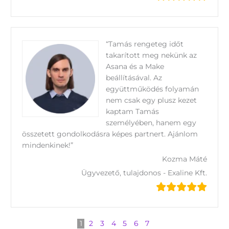
“Tamás rengeteg időt
takarított meg nekünk az
Asana és a Make
beállításával. Az
együttműködés folyamán
nem csak egy plusz kezet
kaptam Tamás
személyében, hanem egy
összetett gondolkodásra képes partnert. Ajánlom
mindenkinek!”
Kozma Máté
Ügyvezető, tulajdonos - Exaline Kft.
1
2
3
4
5
6
7