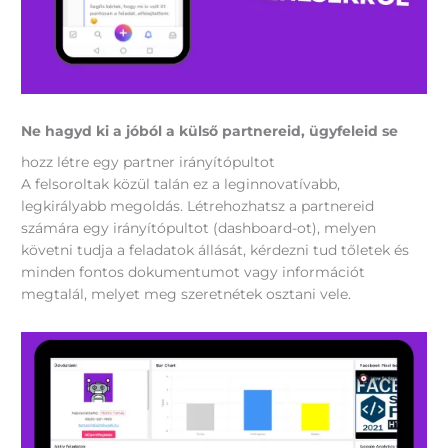
Ne hagyd ki a jóból a külső partnereid, ügyfeleid se
hozz létre egy partner irányítópultot
A felsoroltak közül talán ez a leginnovatívabb,
legkirályabb megoldás. Létrehozhatsz a partnereid
számára egy irányítópultot (dashboard-ot), melyen
követni tudja a feladatok állását, kérdezni tud tőletek és
minden fontos dokumentumot vagy információt
megtalál, melyet meg szeretnétek osztani vele.