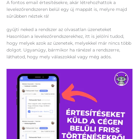
A fontos email értesítésekre, akár létrehozhattok a
levelezőrendszeren belül egy új mappát is, melyre majd
sűrűbben néztek rá!
gyűjti neked a rendszer az olvasatlan üzeneteket
Hasonlóan a levelezőrendszerekhez, itt is jelölni tudod,
hogy melyek azok az üzenetek, melyekkel már nincs több
dolgot. Ugyanúgy, bármikor ha ránézel a rendszerre,
láthatod, hogy mely válaszokkal vagy még adós.