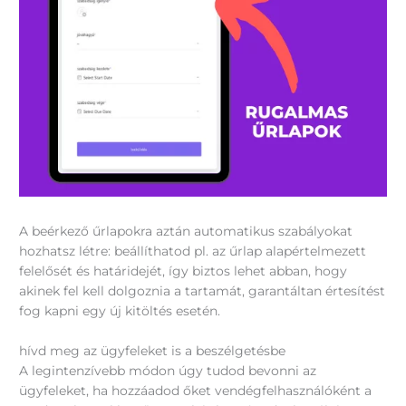
A beérkező űrlapokra aztán automatikus szabályokat
hozhatsz létre: beállíthatod pl. az űrlap alapértelmezett
felelősét és határidejét, így biztos lehet abban, hogy
akinek fel kell dolgoznia a tartamát, garantáltan értesítést
fog kapni egy új kitöltés esetén.
hívd meg az ügyfeleket is a beszélgetésbe
A legintenzívebb módon úgy tudod bevonni az
ügyfeleket, ha hozzáadod őket vendégfelhasználóként a