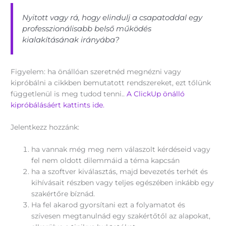
Nyitott vagy rá, hogy elindulj a csapatoddal egy
professzionálisabb belső működés
kialakításának irányába?
Figyelem: ha önállóan szeretnéd megnézni vagy
kipróbálni a cikkben bemutatott rendszereket, ezt tőlünk
függetlenül is meg tudod tenni..
A ClickUp önálló
kipróbálásáért kattints ide.
Jelentkezz hozzánk:
ha vannak még meg nem válaszolt kérdéseid vagy
fel nem oldott dilemmáid a téma kapcsán
ha a szoftver kiválasztás, majd bevezetés terhét és
kihívásait részben vagy teljes egészében inkább egy
szakértőre bíznád.
Ha fel akarod gyorsítani ezt a folyamatot és
szívesen megtanulnád egy szakértőtől az alapokat,