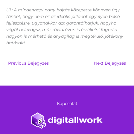
UI.: A mindennapi nagy hajtás közepette könnyen úgy
tűnhet, hogy nem ez az ideális pillanat egy ilyen belső
fejlesztésre, ugyanakkor azt garantálhatjuk, hogyha
végül belevágsz, már rövidtávon is érzékelni fogod a
nagyon is mérhető és anyagilag is megtérülő, jótékony
hatásait!
←
Previous Bejegyzés
Next Bejegyzés
→
Kapcsolat