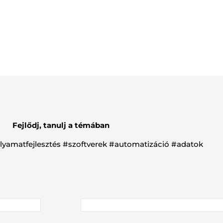
Fejlődj, tanulj a témában
folyamatfejlesztés #szoftverek #automatizáció #adatok