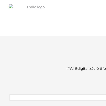
#AI #digitalizáció #