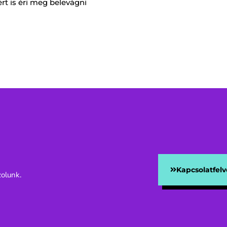
rt is éri meg belevágni
Kapcsolatfelv
olunk.