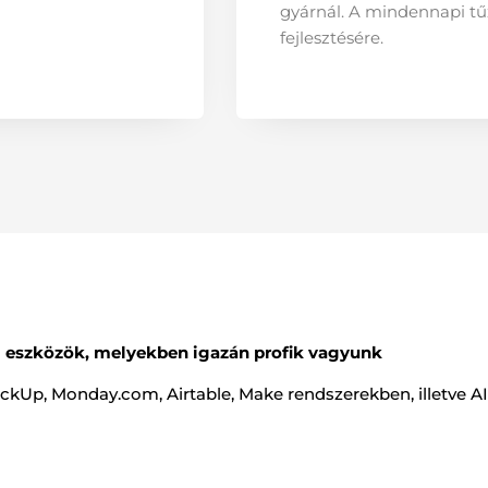
gyárnál. A mindennapi tűz
fejlesztésére.
AI eszközök, melyekben igazán profik vagyunk
ClickUp, Monday.com, Airtable, Make rendszerekben, illetve