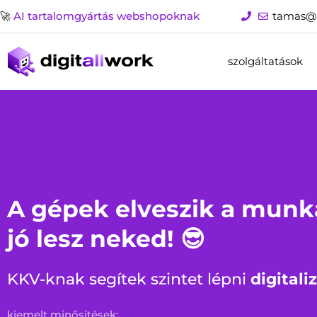
Skip
🚀
AI tartalomgyártás webshopoknak
tamas@
to
content
szolgáltatások
A gépek elveszik a munká
jó lesz neked! 😎
KKV-knak segítek szintet lépni
digitali
kiemelt minősítések: