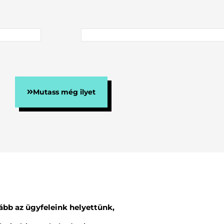
Mutass még ilyet
ább az ügyfeleink helyettünk,