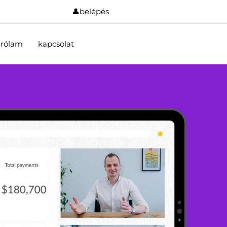
👤belépés
rólam
kapcsolat