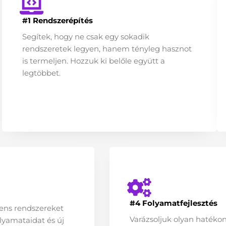
#1 Rendszerépítés
Segítek, hogy ne csak egy sokadik
rendszeretek legyen, hanem tényleg hasznot
is termeljen. Hozzuk ki belőle együtt a
legtöbbet.
#4 Folyamatfejlesztés
igens rendszereket
Varázsoljuk olyan hatéko
lyamataidat és új