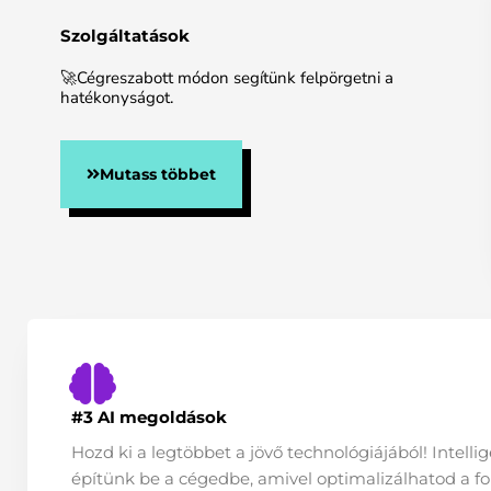
Szolgáltatások
🚀Cégreszabott módon segítünk felpörgetni a
hatékonyságot.
Mutass többet
#3 AI megoldások
Hozd ki a legtöbbet a jövő technológiájából! Intell
építünk be a cégedbe, amivel optimalizálhatod a fo