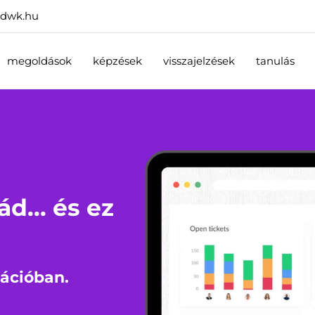
dwk.hu
megoldások
képzések
visszajelzések
tanulás
d... és ez
zációban.