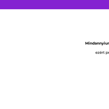
Mindannyiunk
ezért p