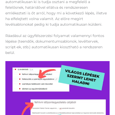
automatikusan ki is tudja osztani a megfelelő a
felelősnek, határidővel ellátva és rendszeresen
emlékezteti is őt arról, hogy mi a következő lépés, illetve
ha elfelejtett volna valamit. Az előre megírt
levélsablonokat pedig ki tudja automatikusan küldeni.
Ráadásul az ügyfélszerzési folyamat valamennyi fontos
lépése (teendők, dokumentumsablonok, levéltervek,
script-ek, stb.) automatikusan kiosztható a rendszeren
belül.