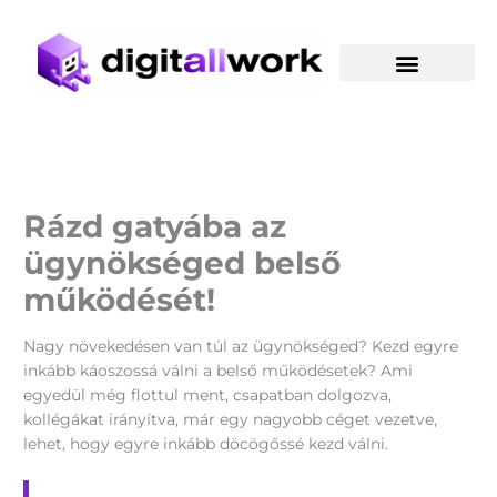
Skip
to
content
Rázd gatyába az
ügynökséged belső
működését!
Nagy növekedésen van túl az ügynökséged? Kezd egyre
inkább káoszossá válni a belső működésetek? Ami
egyedül még flottul ment, csapatban dolgozva,
kollégákat irányítva, már egy nagyobb céget vezetve,
lehet, hogy egyre inkább döcögőssé kezd válni.