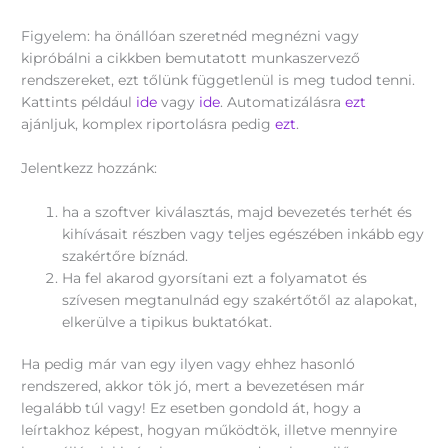
Figyelem: ha önállóan szeretnéd megnézni vagy
kipróbálni a cikkben bemutatott munkaszervező
rendszereket, ezt tőlünk függetlenül is meg tudod tenni.
Kattints például
ide
vagy
ide
. Automatizálásra
ezt
ajánljuk, komplex riportolásra pedig
ezt
.
Jelentkezz hozzánk:
ha a szoftver kiválasztás, majd bevezetés terhét és
kihívásait részben vagy teljes egészében inkább egy
szakértőre bíznád.
Ha fel akarod gyorsítani ezt a folyamatot és
szívesen megtanulnád egy szakértőtől az alapokat,
elkerülve a tipikus buktatókat.
Ha pedig már van egy ilyen vagy ehhez hasonló
rendszered, akkor tök jó, mert a bevezetésen már
legalább túl vagy! Ez esetben gondold át, hogy a
leírtakhoz képest, hogyan működtök, illetve mennyire