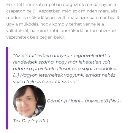
Feszített munkatempóban dolgoztok mindannyian a
csapaton belül. Kezdetben még sok minden manuális
módon is működőképes volt, mára azonban már beállt
úgy a működés, hogy komoly terhet venne le a
vállatokról, ha minél több önműködő automatizmust
vezetnétek be a cégen belül.
“Az elmúlt évben annyira megnövekedett a
rendelések száma, hogy már lehetetlen volt
átlátni a projektek állását és a saját teendőket.
{…} Nagyon leterheltek vagyunk, emiatt nehéz
volt a fejlesztésre időt szánni.“
Görgényi Hajni – ügyvezető (Nyú-
Tex Display Kft.)