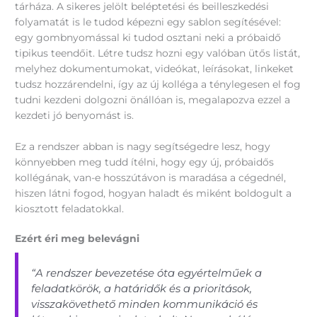
tárháza. A sikeres jelölt beléptetési és beilleszkedési
folyamatát is le tudod képezni egy sablon segítésével:
egy gombnyomással ki tudod osztani neki a próbaidő
tipikus teendőit. Létre tudsz hozni egy valóban ütős listát,
melyhez dokumentumokat, videókat, leírásokat, linkeket
tudsz hozzárendelni, így az új kolléga a ténylegesen el fog
tudni kezdeni dolgozni önállóan is, megalapozva ezzel a
kezdeti jó benyomást is.
Ez a rendszer abban is nagy segítségedre lesz, hogy
könnyebben meg tudd ítélni, hogy egy új, próbaidős
kollégának, van-e hosszútávon is maradása a cégednél,
hiszen látni fogod, hogyan haladt és miként boldogult a
kiosztott feladatokkal.
Ezért éri meg belevágni
“A rendszer bevezetése óta egyértelműek a
feladatkörök, a határidők és a prioritások,
visszakövethető minden kommunikáció és