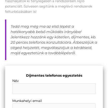
használjátok ki ténylegesen a rendszerben rejlő
potenciált. Szívesen segítünk a meglévő rendszerek
felturbózásában is!
Tedd meg még ma az első lépést a
hatékonyabb belső működés irányába!
Jelentkezz hozzánk egy kötetlen, díjmentes, kb.
20 perces telefonos konzultációra. Átbeszéljük a
céged helyzetét, megválaszoljuk a kérdéseid,
majd egyeztetünk a továbblépésről.
Díjmentes telefonos egyeztetés
Név
Munkahelyi email