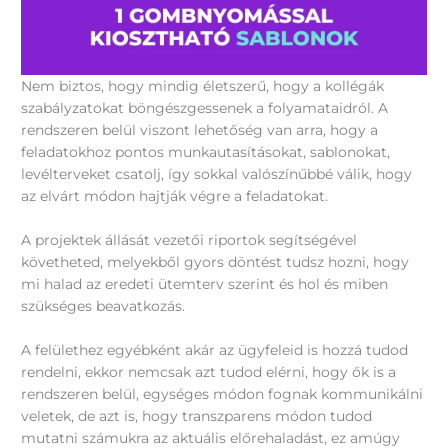
Nem biztos, hogy mindig életszerű, hogy a kollégák
szabályzatokat böngészgessenek a folyamataidról. A
rendszeren belül viszont lehetőség van arra, hogy a
feladatokhoz pontos munkautasításokat, sablonokat,
levélterveket csatolj, így sokkal valószínűbbé válik, hogy
az elvárt módon hajtják végre a feladatokat.
A projektek állását vezetői riportok segítségével
követheted, melyekből gyors döntést tudsz hozni, hogy
mi halad az eredeti ütemterv szerint és hol és miben
szükséges beavatkozás.
A felülethez egyébként akár az ügyfeleid is hozzá tudod
rendelni, ekkor nemcsak azt tudod elérni, hogy ők is a
rendszeren belül, egységes módon fognak kommunikálni
veletek, de azt is, hogy transzparens módon tudod
mutatni számukra az aktuális előrehaladást, ez amúgy