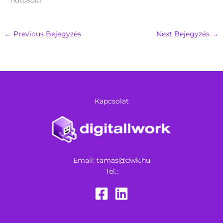
←
Previous Bejegyzés
Next Bejegyzés
→
Kapcsolat
Email:
tamas@dwk.hu
Tel.: