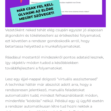
Vezetőként neked tehát elég csupán egyszer jó alaposan
átgondolni és tökéletesíteni az értékesítési folyamatod,
ezt követően a rendszer gondoskodik arról, hogy
betartassa helyetted a munkafolyamatokat.
Ráadásul mostantól mindezekről pontos adataid lesznek,
így objektív módon tudod a későbbiekben
továbbfejleszteni a folyamatokat.
Lesz egy éjjel-nappal dolgozó “virtuális asszisztensed”
A technikai háttér már abszolút adott arra, hogy a
rendszeresen jelentkező, manuális feladatokat
automatizálni tudd, mindezt felhasználóbarát módon,
mindenféle “kódolás” nélkül. Például egy új ügyfél esetén
a rendszer automatikusan létre tud hozni nektek a