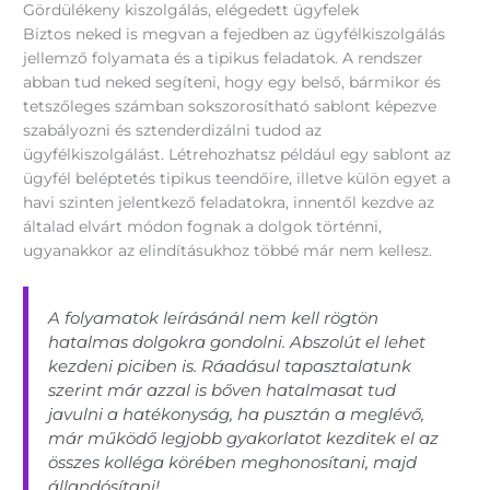
Gördülékeny kiszolgálás, elégedett ügyfelek
Biztos neked is megvan a fejedben az ügyfélkiszolgálás
jellemző folyamata és a tipikus feladatok. A rendszer
abban tud neked segíteni, hogy egy belső, bármikor és
tetszőleges számban sokszorosítható sablont képezve
szabályozni és sztenderdizálni tudod az
ügyfélkiszolgálást. Létrehozhatsz például egy sablont az
ügyfél beléptetés tipikus teendőire, illetve külön egyet a
havi szinten jelentkező feladatokra, innentől kezdve az
általad elvárt módon fognak a dolgok történni,
ugyanakkor az elindításukhoz többé már nem kellesz.
A folyamatok leírásánál nem kell rögtön
hatalmas dolgokra gondolni. Abszolút el lehet
kezdeni piciben is. Ráadásul tapasztalatunk
szerint már azzal is bőven hatalmasat tud
javulni a hatékonyság, ha pusztán a meglévő,
már működő legjobb gyakorlatot kezditek el az
összes kolléga körében meghonosítani, majd
állandósítani!