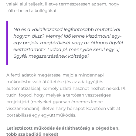
valaki alul teljesít, illetve természetesen az sem, hogy
túlterheled a kollégákat.
Na és a vállalkozásod legfontosabb mutatóival
hogyan állsz? Mennyi idő lenne kiszámolni egy-
egy projekt megtérülését vagy az átlagos ügyfél
élettartamot? Tudod pl. mennyibe kerül egy új
ügyfél megszerzésének költsége?
A fenti adatok megértése, majd a mindennapi
működésbe való átültetése (és az adatgyűjtés
automatizálása), komoly üzleti hasznot hozhat neked. Pl.
tudni fogod, hogy melyek a tartósan veszteséges
projektjeid (melyeket gyorsan érdemes lenne
visszamondani), illetve hány hónapot követően vált át
portábilissé egy együttműködés.
Letisztázott működés és átláthatóság a cégedben,
több szabadidő neked!