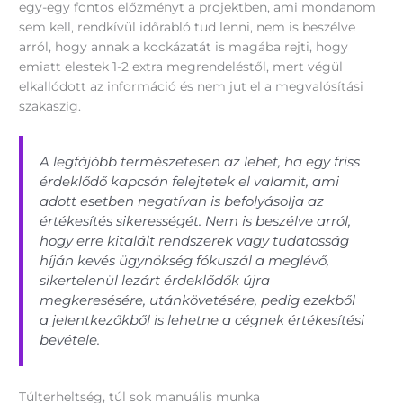
egy-egy fontos előzményt a projektben, ami mondanom
sem kell, rendkívül időrabló tud lenni, nem is beszélve
arról, hogy annak a kockázatát is magába rejti, hogy
emiatt elestek 1-2 extra megrendeléstől, mert végül
elkallódott az információ és nem jut el a megvalósítási
szakaszig.
A legfájóbb természetesen az lehet, ha egy friss
érdeklődő kapcsán felejtetek el valamit, ami
adott esetben negatívan is befolyásolja az
értékesítés sikerességét. Nem is beszélve arról,
hogy erre kitalált rendszerek vagy tudatosság
híján kevés ügynökség fókuszál a meglévő,
sikertelenül lezárt érdeklődők újra
megkeresésére, utánkövetésére, pedig ezekből
a jelentkezőkből is lehetne a cégnek értékesítési
bevétele.
Túlterheltség, túl sok manuális munka