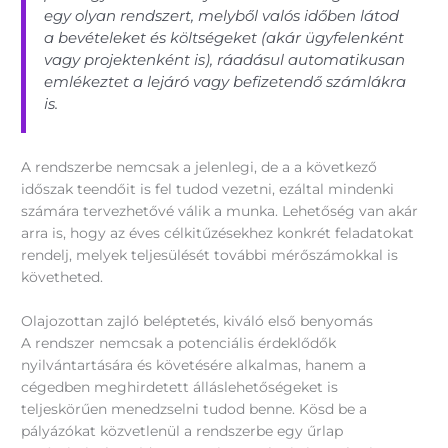
egy olyan rendszert, melyből valós időben látod
a bevételeket és költségeket (akár ügyfelenként
vagy projektenként is), ráadásul automatikusan
emlékeztet a lejáró vagy befizetendő számlákra
is.
A rendszerbe nemcsak a jelenlegi, de a a következő
időszak teendőit is fel tudod vezetni, ezáltal mindenki
számára tervezhetővé válik a munka. Lehetőség van akár
arra is, hogy az éves célkitűzésekhez konkrét feladatokat
rendelj, melyek teljesülését további mérőszámokkal is
követheted.
Olajozottan zajló beléptetés, kiváló első benyomás
A rendszer nemcsak a potenciális érdeklődők
nyilvántartására és követésére alkalmas, hanem a
cégedben meghirdetett álláslehetőségeket is
teljeskörűen menedzselni tudod benne. Kösd be a
pályázókat közvetlenül a rendszerbe egy űrlap