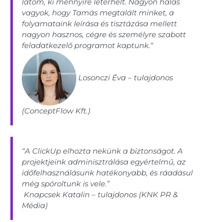
látom, ki mennyire leterhelt. Nagyon hálás
vagyok, hogy Tamás megtalált minket, a
folyamataink leírása és tisztázása mellett
nagyon hasznos, cégre és személyre szabott
feladatkezelő programot kaptunk.“
Losonczi Éva – tulajdonos
(ConceptFlow Kft.)
“A ClickUp elhozta nekünk a biztonságot. A
projektjeink adminisztrálása egyértelmű, az
időfelhasználásunk hatékonyabb, és ráadásul
még spóroltunk is vele.”
Knapcsek Katalin – tulajdonos (KNK PR &
Média)