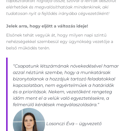
tapasztalatait foglalja össze, szóval a leírtak abszolút
elérhetőek és megvalósíthatóak mindenkinek, aki
tudatosan nyit a fejlődés irányába cégvezetőként!
Jelek arra, hogy eljött a változás ideje!
Elsőnek tehát vegyük át, hogy milyen napi szintű
nehézségekkel szembesül egy ügynökség vezetője a
belső működés terén.
“Csapatunk létszámának növekedésével hamar
azzal néztünk szembe, hogy a munkatársak
bizonytalanok a hozzájuk tartozó feladatokkal
kapcsolatban, nem egyértelműek a határidők
és a prioritások. Nekem, vezetőként rengeteg
időm ment el a velük való egyeztetésekre, a
felmerülő kérdések megválaszolására.“
Losonczi Éva – ügyvezető