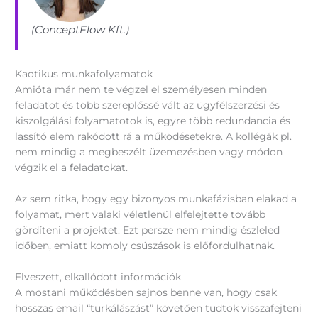
(ConceptFlow Kft.)
Kaotikus munkafolyamatok
Amióta már nem te végzel el személyesen minden
feladatot és több szereplőssé vált az ügyfélszerzési és
kiszolgálási folyamatotok is, egyre több redundancia és
lassító elem rakódott rá a működésetekre. A kollégák pl.
nem mindig a megbeszélt üzemezésben vagy módon
végzik el a feladatokat.
Az sem ritka, hogy egy bizonyos munkafázisban elakad a
folyamat, mert valaki véletlenül elfelejtette tovább
gördíteni a projektet. Ezt persze nem mindig észleled
időben, emiatt komoly csúszások is előfordulhatnak.
Elveszett, elkallódott információk
A mostani működésben sajnos benne van, hogy csak
hosszas email “turkálászást” követően tudtok visszafejteni