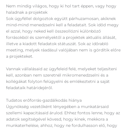
Nem mindig világos, hogy ki hol tart éppen, vagy hogy
haladnak a projektek
Sok ügyféllel dolgoztok együtt párhuzamosan, akiknek
mind-mind menedzselni kell a feladatait. Sok időd megy
el azzal, hogy neked kell összeollózni különböző
forrásokból és személyektől a projektek aktuális állását,
illetve a kiadott feladatok státuszát. Sok az időrabló
meeting, melyek ráadásul valójában nem is gördítik előre
a projekteket.
Vannak vállalásaid az ügyfeleid felé, melyeket teljesíteni
kell, azonban nem szeretnél mikromenedzselni és a
kollégákat folyton felügyelni és emlékeztetni a saját
feladataik határidejéről.
Tudatos erőforrás-gazdálkodás hiánya
Ügynökség vezetőként lényegében a munkatársaid
szellemi kapacitásaid árulod. Ehhez fontos lenne, hogy az
adatok segítségével kövesd, hogy kinek, mekkora a
munkaterhelése, ahhoz, hogy ne fordulhasson elő, hogy