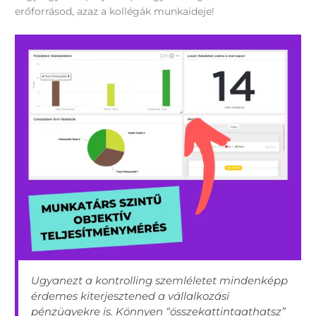
erőforrásod, azaz a kollégák munkaideje!
Ugyanezt a kontrolling szemléletet mindenképp
érdemes kiterjesztened a vállalkozási
pénzügyekre is. Könnyen “összekattintgathatsz”