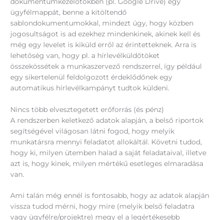
dokumentumkezelőtökben (pl. Google Drive) egy
ügyfélmappát, benne a kitöltendő
sablondokumentumokkal, mindezt úgy, hogy közben
jogosultságot is ad ezekhez mindenkinek, akinek kell és
még egy levelet is kiküld erről az érintetteknek. Arra is
lehetőség van, hogy pl. a hírlevélküldőtöket
összekössétek a munkaszervező rendszerrel, így például
egy sikertelenül feldolgozott érdeklődőnek egy
automatikus hírlevélkampányt tudtok küldeni.
Nincs több elvesztegetett erőforrás (és pénz)
A rendszerben keletkező adatok alapján, a belső riportok
segítségével világosan látni fogod, hogy melyik
munkatársra mennyi feladatot allokáltál. Követni tudod,
hogy ki, milyen ütemben halad a saját feladataival, illetve
azt is, hogy kinek, milyen mértékű esetleges elmaradása
van.
Ami talán még ennél is fontosabb, hogy az adatok alapján
vissza tudod mérni, hogy mire (melyik belső feladatra
vagy ügyfélre/projektre) megy el a legértékesebb