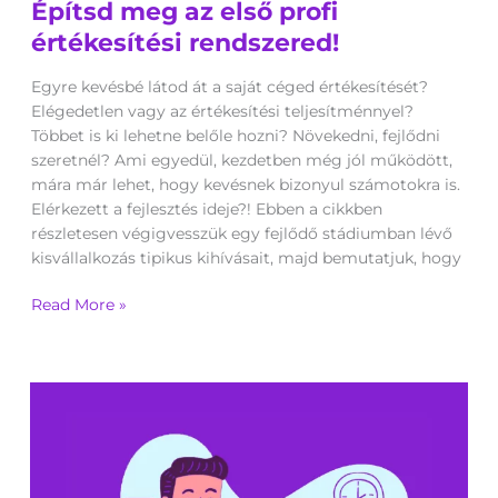
Építsd meg az első profi
meg
az
értékesítési rendszered!
első
profi
Egyre kevésbé látod át a saját céged értékesítését?
értékesítési
Elégedetlen vagy az értékesítési teljesítménnyel?
rendszered!
Többet is ki lehetne belőle hozni? Növekedni, fejlődni
szeretnél? Ami egyedül, kezdetben még jól működött,
mára már lehet, hogy kevésnek bizonyul számotokra is.
Elérkezett a fejlesztés ideje?! Ebben a cikkben
részletesen végigvesszük egy fejlődő stádiumban lévő
kisvállalkozás tipikus kihívásait, majd bemutatjuk, hogy
Read More »