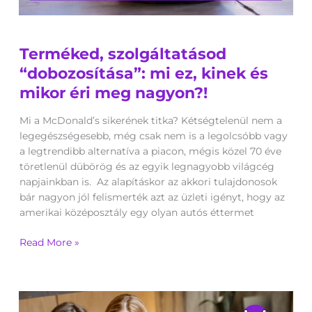
Terméked,
Terméked, szolgáltatásod
szolgáltatásod
“dobozosítása”:
“dobozosítása”: mi ez, kinek és
mi
mikor éri meg nagyon?!
ez,
kinek
Mi a McDonald’s sikerének titka? Kétségtelenül nem a
és
legegészségesebb, még csak nem is a legolcsóbb vagy
mikor
a legtrendibb alternatíva a piacon, mégis közel 70 éve
éri
töretlenül dübörög és az egyik legnagyobb világcég
meg
napjainkban is. Az alapításkor az akkori tulajdonosok
nagyon?!
bár nagyon jól felismerték azt az üzleti igényt, hogy az
amerikai középosztály egy olyan autós éttermet
Read More »