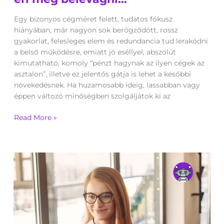
éri
meg
Egy bizonyos cégméret felett, tudatos fókusz
belevágni…
hiányában, már nagyon sok berögződött, rossz
gyakorlat, felesleges elem és redundancia tud lerakódni
a belső működésre, emiatt jó eséllyel, abszolút
kimutatható, komoly “pénzt hagynak az ilyen cégek az
asztalon”, illetve ez jelentős gátja is lehet a későbbi
növekedésnek. Ha huzamosabb ideig, lassabban vagy
éppen változó minőségben szolgáljátok ki az
Read More »