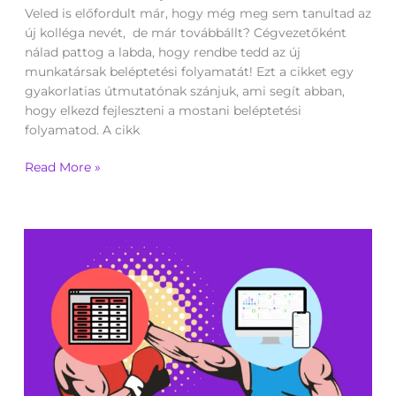
beléptetési
Veled is előfordult már, hogy még meg sem tanultad az
folyamatát
új kolléga nevét, de már továbbállt? Cégvezetőként
nálad pattog a labda, hogy rendbe tedd az új
munkatársak beléptetési folyamatát! Ezt a cikket egy
gyakorlatias útmutatónak szánjuk, ami segít abban,
hogy elkezd fejleszteni a mostani beléptetési
folyamatod. A cikk
Read More »