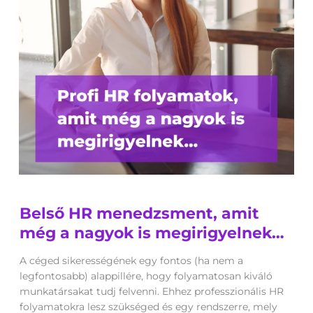
Belső
Belső HR menedzsment, amit
HR
menedzsment,
még a nagyok is megirigyelnek…
amit
még
A céged sikerességének egy fontos (ha nem a
a
legfontosabb) alappillére, hogy folyamatosan kiváló
nagyok
munkatársakat tudj felvenni. Ehhez professzionális HR
is
folyamatokra lesz szükséged és egy rendszerre, mely