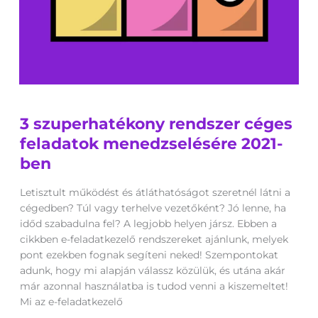
3
3 szuperhatékony rendszer céges
szuperhatékony
rendszer
feladatok menedzselésére 2021-
céges
ben
feladatok
menedzselésére
Letisztult működést és átláthatóságot szeretnél látni a
2021-
cégedben? Túl vagy terhelve vezetőként? Jó lenne, ha
ben
időd szabadulna fel? A legjobb helyen jársz. Ebben a
cikkben e-feladatkezelő rendszereket ajánlunk, melyek
pont ezekben fognak segíteni neked! Szempontokat
adunk, hogy mi alapján válassz közülük, és utána akár
már azonnal használatba is tudod venni a kiszemeltet!
Mi az e-feladatkezelő