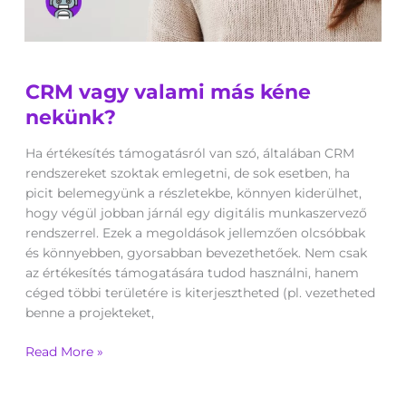
CRM
CRM vagy valami más kéne
vagy
valami
nekünk?
más
kéne
Ha értékesítés támogatásról van szó, általában CRM
nekünk?
rendszereket szoktak emlegetni, de sok esetben, ha
picit belemegyünk a részletekbe, könnyen kiderülhet,
hogy végül jobban járnál egy digitális munkaszervező
rendszerrel. Ezek a megoldások jellemzően olcsóbbak
és könnyebben, gyorsabban bevezethetőek. Nem csak
az értékesítés támogatására tudod használni, hanem
céged többi területére is kiterjesztheted (pl. vezetheted
benne a projekteket,
Read More »