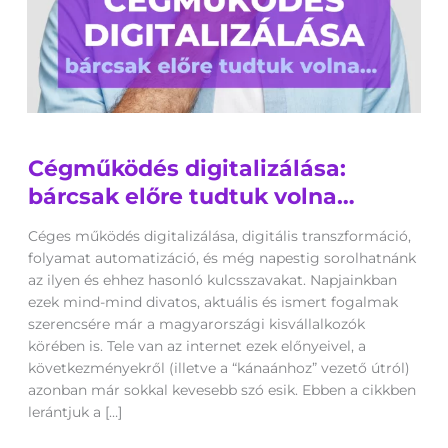
Cégműködés
Cégműködés digitalizálása:
digitalizálása:
bárcsak
bárcsak előre tudtuk volna…
előre
tudtuk
Céges működés digitalizálása, digitális transzformáció,
volna…
folyamat automatizáció, és még napestig sorolhatnánk
az ilyen és ehhez hasonló kulcsszavakat. Napjainkban
ezek mind-mind divatos, aktuális és ismert fogalmak
szerencsére már a magyarországi kisvállalkozók
körében is. Tele van az internet ezek előnyeivel, a
következményekről (illetve a “kánaánhoz” vezető útról)
azonban már sokkal kevesebb szó esik. Ebben a cikkben
lerántjuk a […]