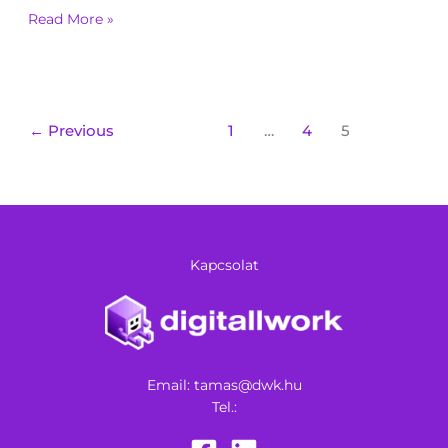
Read More »
←
Previous
1
…
4
5
Kapcsolat
Email:
tamas@dwk.hu
Tel.: