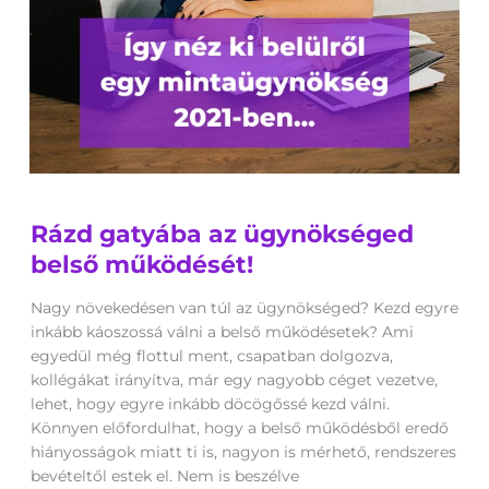
Rázd
Rázd gatyába az ügynökséged
gatyába
az
belső működését!
ügynökséged
belső
Nagy növekedésen van túl az ügynökséged? Kezd egyre
működését!
inkább káoszossá válni a belső működésetek? Ami
egyedül még flottul ment, csapatban dolgozva,
kollégákat irányítva, már egy nagyobb céget vezetve,
lehet, hogy egyre inkább döcögőssé kezd válni.
Könnyen előfordulhat, hogy a belső működésből eredő
hiányosságok miatt ti is, nagyon is mérhető, rendszeres
bevételtől estek el. Nem is beszélve